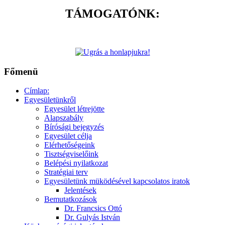
TÁMOGATÓNK:
Főmenü
Címlap:
Egyesületünkről
Egyesület létrejötte
Alapszabály
Bírósági bejegyzés
Egyesület célja
Elérhetőségeink
Tisztségviselőink
Belépési nyilatkozat
Stratégiai terv
Egyesületünk müködésével kapcsolatos iratok
Jelentések
Bemutatkozások
Dr. Francsics Ottó
Dr. Gulyás István