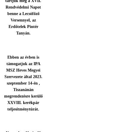
tartjuk meg a XVII.
Rendvédelmi Napot
benne a Lecsófőző
Versennyel, az
Erdőtelek Pintér
Tanyán.
Ebben az évben is
támogatjuk az IPA
MSZ Heves Megyei
Szervezete által 2023.
szeptember 14-én ,
Tiszanánán
megrendezésre kerülő
XXVIII. kerékpár
teljesítménytúrát.