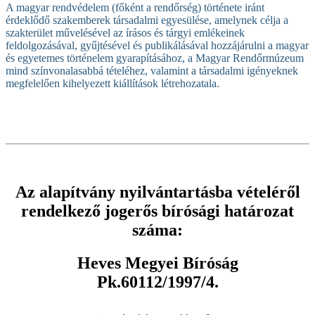
A magyar rendvédelem (főként a rendőrség) története iránt
érdeklődő szakemberek társadalmi egyesülése, amelynek célja a
szakterület művelésével az írásos és tárgyi emlékeinek
feldolgozásával, gyűjtésével és publikálásával hozzájárulni a magyar
és egyetemes történelem gyarapításához, a Magyar Rendőrmúzeum
mind színvonalasabbá tételéhez, valamint a társadalmi igényeknek
megfelelően kihelyezett kiállítások létrehozatala.
Az alapítvány nyilvántartásba vételéről
rendelkező jogerős bírósági határozat
száma:
Heves Megyei Bíróság
Pk.60112/1997/4.