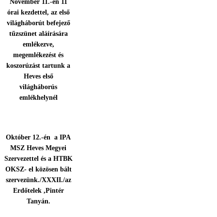
November 11.-én 11
órai kezdettel, az első
világháborút befejező
tűzszünet aláírására
emlékezve,
megemlékezést és
koszorúzást tartunk a
Heves első
világháborús
emlékhelynél
Október 12.-én a IPA
MSZ Heves Megyei
Szervezettel és a HTBK
OKSZ- el közösen bált
szervezünk./XXXII./az
Erdőtelek ,Pintér
Tanyán.