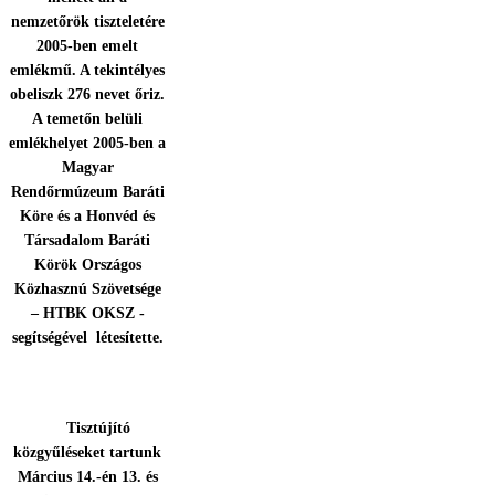
nemzetőrök tiszteletére
2005-ben emelt
emlékmű. A tekintélyes
obeliszk 276 nevet őriz.
A temetőn belüli
emlékhelyet 2005-ben a
Magyar
Rendőrmúzeum Baráti
Köre és a Honvéd és
Társadalom Baráti
Körök Országos
Közhasznú Szövetsége
– HTBK OKSZ -
segítségével létesítette.
Tisztújító
közgyűléseket tartunk
Március 14.-én 13. és