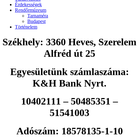
Érdekességek
Rendőrmúzeum
Tarnaméra
Budapest
Történelem
Székhely: 3360 Heves, Szerelem
Alfréd út 25
Egyesületünk számlaszáma:
K&H Bank Nyrt.
10402111 – 50485351 –
51541003
Adószám: 18578135-1-10