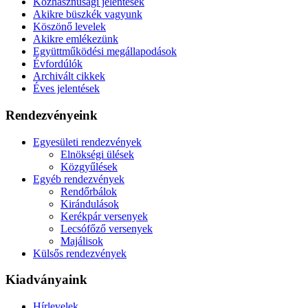
Közhasznúsági jelentések
Akikre büszkék vagyunk
Köszönő levelek
Akikre emlékezünk
Együttműködési megállapodások
Évfordúlók
Archivált cikkek
Éves jelentések
Rendezvényeink
Egyesületi rendezvények
Elnökségi ülések
Közgyűlések
Egyéb rendezvények
Rendőrbálok
Kirándulások
Kerékpár versenyek
Lecsófőző versenyek
Majálisok
Külsős rendezvények
Kiadványaink
Hírlevelek