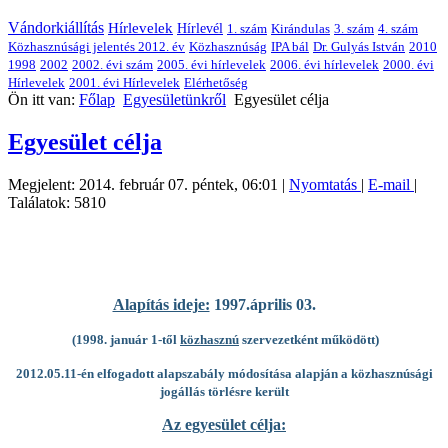
Vándorkiállítás
Hírlevelek
Hírlevél
1. szám
Kirándulas
3. szám
4. szám
Közhasznúsági jelentés 2012. év
Közhasznúság
IPA bál
Dr. Gulyás István
2010
1998
2002
2002. évi szám
2005. évi hírlevelek
2006. évi hírlevelek
2000. évi
Hírlevelek
2001. évi Hírlevelek
Elérhetőség
Ön itt van:
Főlap
Egyesületünkről
Egyesület célja
Egyesület célja
Megjelent: 2014. február 07. péntek, 06:01
|
Nyomtatás
|
E-mail
|
Találatok: 5810
Alapítás ideje:
1997.április 03.
(1998. január 1-től
közhasznú
szervezetként működött)
2012.05.11-én elfogadott alapszabály módosítása alapján a közhasznúsági
jogállás törlésre került
Az egyesület célja: