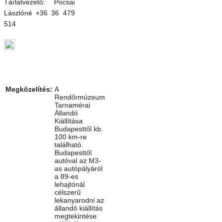
Tárlatvezető: Pocsai
Lászlóné +36 36 479
514
Megközelítés:
A
Rendőrmúzeum
Tarnamérai
Állandó
Kiállítása
Budapesttől kb.
100 km-re
található.
Budapesttől
autóval az M3-
as autópályáról
a 89-es
lehajtónál
célszerű
lekanyarodni az
állandó kiállítás
megtekintése