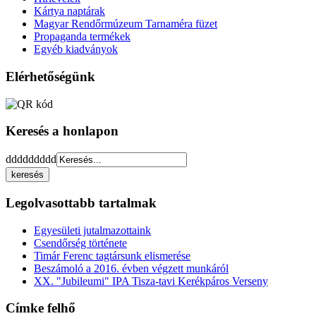
Kártya naptárak
Magyar Rendőrmúzeum Tarnaméra füzet
Propaganda termékek
Egyéb kiadványok
Elérhetőségünk
Keresés a honlapon
ddddddddd
Legolvasottabb tartalmak
Egyesületi jutalmazottaink
Csendőrség története
Timár Ferenc tagtársunk elismerése
Beszámoló a 2016. évben végzett munkáról
XX. "Jubileumi" IPA Tisza-tavi Kerékpáros Verseny
Címke felhő