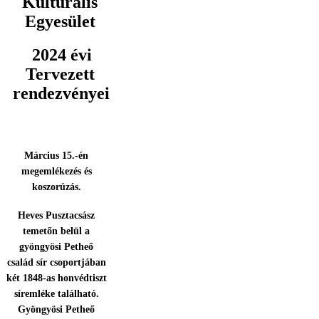
Kulturális
Egyesület
2024 évi
Tervezett
rendezvényei
Március 15.-én
megemlékezés és
koszorúzás.
Heves Pusztacsász
temetőn belül a
gyöngyösi Petheő
család sír csoportjában
két 1848-as honvédtiszt
síremléke található.
Gyöngyösi Petheő