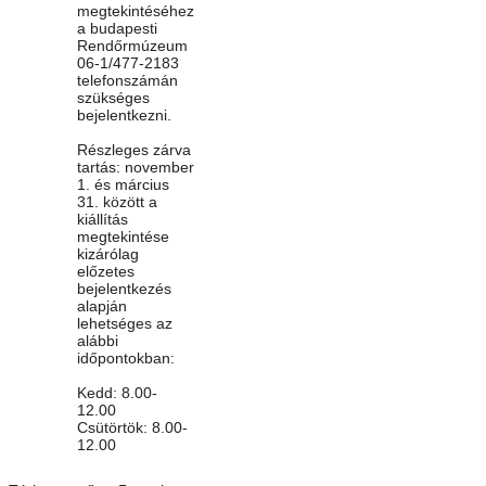
megtekintéséhez
a budapesti
Rendőrmúzeum
06-1/477-2183
telefonszámán
szükséges
bejelentkezni.
Részleges zárva
tartás: november
1. és március
31. között a
kiállítás
megtekintése
kizárólag
előzetes
bejelentkezés
alapján
lehetséges az
alábbi
időpontokban:
Kedd: 8.00-
12.00
Csütörtök: 8.00-
12.00