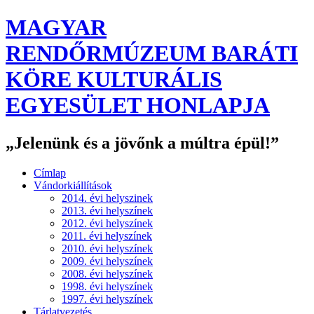
MAGYAR
RENDŐRMÚZEUM BARÁTI
KÖRE KULTURÁLIS
EGYESÜLET HONLAPJA
„Jelenünk és a jövőnk a múltra épül!”
Címlap
Vándorkiállítások
2014. évi helyszinek
2013. évi helyszínek
2012. évi helyszínek
2011. évi helyszínek
2010. évi helyszínek
2009. évi helyszínek
2008. évi helyszínek
1998. évi helyszínek
1997. évi helyszínek
Tárlatvezetés