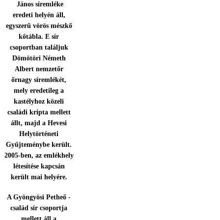
János síremléke
eredeti helyén áll,
egyszerű vörös mészkő
kőtábla. E sír
csoportban találjuk
Dömötöri Németh
Albert nemzetőr
őrnagy síremlékét,
mely eredetileg a
kastélyhoz közeli
családi kripta mellett
állt, majd a Hevesi
Helytörténeti
Gyűjteménybe került.
2005-ben, az emlékhely
létesítése kapcsán
került mai helyére.
A Gyöngyösi Petheő -
család sír csoportja
mellett áll a