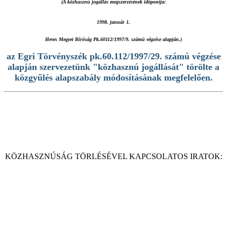
(A közhasznú jogállás megszerzésének időpontja:
1998. január 1.
Heves Megyei Bíróság Pk.60112/1997/9. számú végzése alapján.)
az Egri Törvényszék pk.60.112/1997/29. számú végzése
alapján szervezetünk "közhasznú jogállását" törölte a
közgyűlés alapszabály módosításának megfelelően.
KÖZHASZNÚSÁG TÖRLÉSÉVEL KAPCSOLATOS IRATOK: