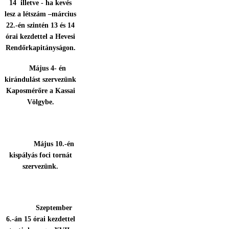
14 illetve - ha kevés
lesz a létszám –március
22.-én szintén 13 és 14
órai kezdettel a Hevesi
Rendőrkapitányságon.
Május 4- én
kirándulást szervezünk
Kaposmérőre a Kassai
Völgybe.
Május 10.-én
kispályás foci tornát
szervezünk.
Szeptember
6.-án 15 órai kezdettel