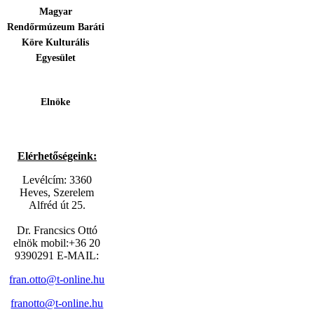
Magyar
Rendőrmúzeum Baráti
Köre Kulturális
Egyesület
Elnöke
Elérhetőségeink:
Levélcím: 3360
Heves, Szerelem
Alfréd út 25.
Dr. Francsics Ottó
elnök mobil:+36 20
9390291 E-MAIL:
fran.otto@t-online.hu
franotto@t-online.hu