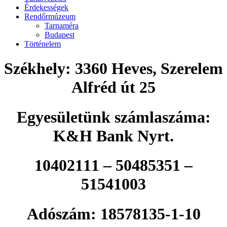
Érdekességek
Rendőrmúzeum
Tarnaméra
Budapest
Történelem
Székhely: 3360 Heves, Szerelem
Alfréd út 25
Egyesületünk számlaszáma:
K&H Bank Nyrt.
10402111 – 50485351 –
51541003
Adószám: 18578135-1-10