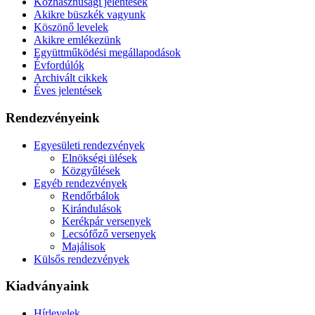
Közhasznúsági jelentések
Akikre büszkék vagyunk
Köszönő levelek
Akikre emlékezünk
Együttműködési megállapodások
Évfordúlók
Archivált cikkek
Éves jelentések
Rendezvényeink
Egyesületi rendezvények
Elnökségi ülések
Közgyűlések
Egyéb rendezvények
Rendőrbálok
Kirándulások
Kerékpár versenyek
Lecsófőző versenyek
Majálisok
Külsős rendezvények
Kiadványaink
Hírlevelek