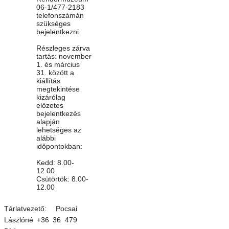
06-1/477-2183
telefonszámán
szükséges
bejelentkezni.
Részleges zárva
tartás: november
1. és március
31. között a
kiállítás
megtekintése
kizárólag
előzetes
bejelentkezés
alapján
lehetséges az
alábbi
időpontokban:
Kedd: 8.00-
12.00
Csütörtök: 8.00-
12.00
Tárlatvezető: Pocsai
Lászlóné +36 36 479