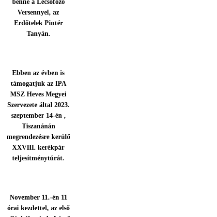
benne a Lecsófőző
Versennyel, az
Erdőtelek Pintér
Tanyán.
Ebben az évben is
támogatjuk az IPA
MSZ Heves Megyei
Szervezete által 2023.
szeptember 14-én ,
Tiszanánán
megrendezésre kerülő
XXVIII. kerékpár
teljesítménytúrát.
November 11.-én 11
órai kezdettel, az első