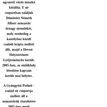
egyszerű vörös mészkő
kőtábla. E sír
csoportban találjuk
Dömötöri Németh
Albert nemzetőr
őrnagy síremlékét,
mely eredetileg a
kastélyhoz közeli
családi kripta mellett
állt, majd a Hevesi
Helytörténeti
Gyűjteménybe került.
2005-ben, az emlékhely
létesítése kapcsán
került mai helyére.
A Gyöngyösi Petheő -
család sír csoportja
mellett áll a
nemzetőrök tiszteletére
2005-ben emelt