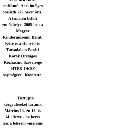
emlékmű. A tekintélyes
obeliszk 276 nevet őriz.
A temetőn belüli
emlékhelyet 2005-ben a
Magyar
Rendőrmúzeum Baráti
Köre és a Honvéd és
Társadalom Baráti
Körök Országos
Közhasznú Szövetsége
– HTBK OKSZ -
segítségével létesítette.
Tisztújító
közgyűléseket tartunk
Március 14.-én 13. és
14 illetve - ha kevés
lesz a létszám –március