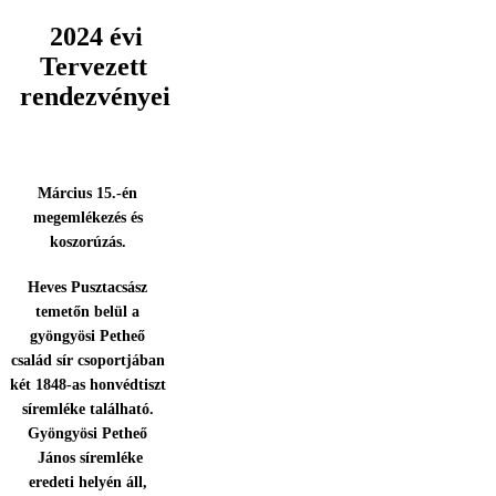
2024 évi
Tervezett
rendezvényei
Március 15.-én
megemlékezés és
koszorúzás.
Heves Pusztacsász
temetőn belül a
gyöngyösi Petheő
család sír csoportjában
két 1848-as honvédtiszt
síremléke található.
Gyöngyösi Petheő
János síremléke
eredeti helyén áll,