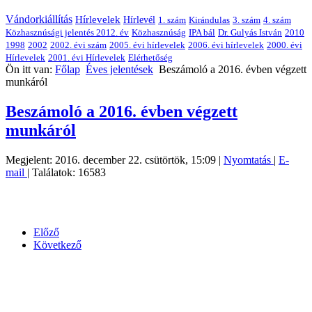
Vándorkiállítás
Hírlevelek
Hírlevél
1. szám
Kirándulas
3. szám
4. szám
Közhasznúsági jelentés 2012. év
Közhasznúság
IPA bál
Dr. Gulyás István
2010
1998
2002
2002. évi szám
2005. évi hírlevelek
2006. évi hírlevelek
2000. évi
Hírlevelek
2001. évi Hírlevelek
Elérhetőség
Ön itt van:
Főlap
Éves jelentések
Beszámoló a 2016. évben végzett
munkáról
Beszámoló a 2016. évben végzett
munkáról
Megjelent: 2016. december 22. csütörtök, 15:09
|
Nyomtatás
|
E-
mail
| Találatok: 16583
Előző
Következő