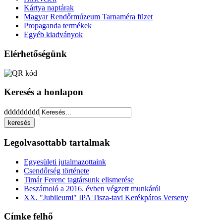
Kártya naptárak
Magyar Rendőrmúzeum Tarnaméra füzet
Propaganda termékek
Egyéb kiadványok
Elérhetőségünk
Keresés a honlapon
ddddddddd
Legolvasottabb tartalmak
Egyesületi jutalmazottaink
Csendőrség története
Timár Ferenc tagtársunk elismerése
Beszámoló a 2016. évben végzett munkáról
XX. "Jubileumi" IPA Tisza-tavi Kerékpáros Verseny
Címke felhő