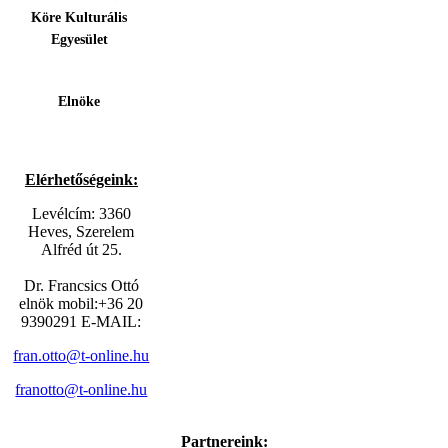
Köre Kulturális
Egyesület
Elnöke
Elérhetőségeink:
Levélcím: 3360
Heves, Szerelem
Alfréd út 25.
Dr. Francsics Ottó
elnök mobil:+36 20
9390291 E-MAIL:
fran.otto@t-online.hu
franotto@t-online.hu
Partnereink: