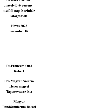
Tervezés alatt áll:
pisztolylövő verseny ,
családi nap és színház
látogatások.
Heves 2023
november,16.
Dr.Francsics Ottó
Róbert
IPA Magyar Szekció
Heves megyei
Tagszervezete és a
Magyar
Rendőrmúzeum Baráti