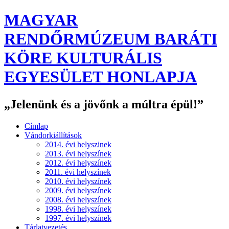
MAGYAR
RENDŐRMÚZEUM BARÁTI
KÖRE KULTURÁLIS
EGYESÜLET HONLAPJA
„Jelenünk és a jövőnk a múltra épül!”
Címlap
Vándorkiállítások
2014. évi helyszinek
2013. évi helyszínek
2012. évi helyszínek
2011. évi helyszínek
2010. évi helyszínek
2009. évi helyszínek
2008. évi helyszínek
1998. évi helyszínek
1997. évi helyszínek
Tárlatvezetés