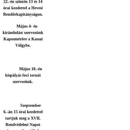
22.-én szintén 13 és 14
órai kezdettel a Hevesi
Rendőrkapitányságon.
Május 4- én
kirándulást szervezünk
Kaposmérőre a Kassai
Völgybe.
Május 10.-én
kispályás foci tornát
szervezünk.
Szeptember
6.-án 15 órai kezdettel
tartjuk meg a XVII.
Rendvédelmi Napot