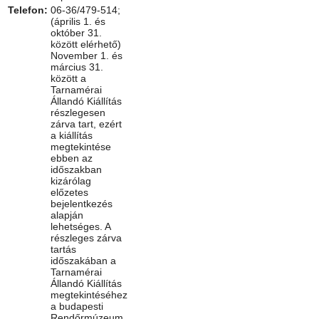
Telefon:
06-36/479-514;
(április 1. és
október 31.
között elérhető)
November 1. és
március 31.
között a
Tarnamérai
Állandó Kiállítás
részlegesen
zárva tart, ezért
a kiállítás
megtekintése
ebben az
időszakban
kizárólag
előzetes
bejelentkezés
alapján
lehetséges. A
részleges zárva
tartás
időszakában a
Tarnamérai
Állandó Kiállítás
megtekintéséhez
a budapesti
Rendőrmúzeum