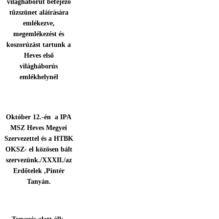
világháborút befejező
tűzszünet aláírására
emlékezve,
megemlékezést és
koszorúzást tartunk a
Heves első
világháborús
emlékhelynél
Október 12.-én a IPA
MSZ Heves Megyei
Szervezettel és a HTBK
OKSZ- el közösen bált
szervezünk./XXXII./az
Erdőtelek ,Pintér
Tanyán.