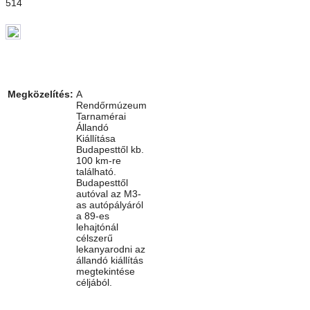
514
Megközelítés:
A
Rendőrmúzeum
Tarnamérai
Állandó
Kiállítása
Budapesttől kb.
100 km-re
található.
Budapesttől
autóval az M3-
as autópályáról
a 89-es
lehajtónál
célszerű
lekanyarodni az
állandó kiállítás
megtekintése
céljából.