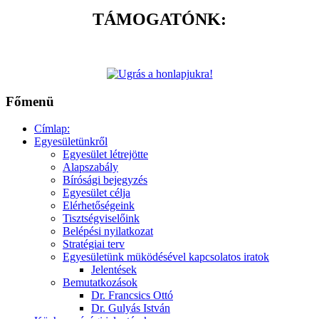
TÁMOGATÓNK:
Főmenü
Címlap:
Egyesületünkről
Egyesület létrejötte
Alapszabály
Bírósági bejegyzés
Egyesület célja
Elérhetőségeink
Tisztségviselőink
Belépési nyilatkozat
Stratégiai terv
Egyesületünk müködésével kapcsolatos iratok
Jelentések
Bemutatkozások
Dr. Francsics Ottó
Dr. Gulyás István