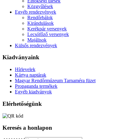
Elnökségi ülések
Közgyűlések
Egyéb rendezvények
Rendőrbálok
Kirándulások
Kerékpár versenyek
Lecsófőző versenyek
Majálisok
Külsős rendezvények
Kiadványaink
Hírlevelek
Kártya naptárak
Magyar Rendőrmúzeum Tarnaméra füzet
Propaganda termékek
Egyéb kiadványok
Elérhetőségünk
Keresés a honlapon