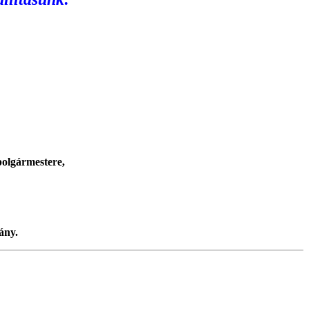
polgármestere,
ány.