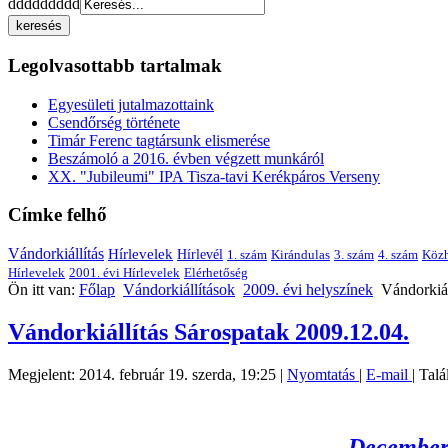
ddddddddd
Legolvasottabb tartalmak
Egyesületi jutalmazottaink
Csendőrség története
Timár Ferenc tagtársunk elismerése
Beszámoló a 2016. évben végzett munkáról
XX. "Jubileumi" IPA Tisza-tavi Kerékpáros Verseny
Címke felhő
Vándorkiállítás
Hírlevelek
Hírlevél
1. szám
Kirándulas
3. szám
4. szám
Közh
Hírlevelek
2001. évi Hírlevelek
Elérhetőség
Ön itt van:
Főlap
Vándorkiállítások
2009. évi helyszínek
Vándorkiál
Vándorkiállítás Sárospatak 2009.12.04.
Megjelent: 2014. február 19. szerda, 19:25
|
Nyomtatás
|
E-mail
| Tal
December 4