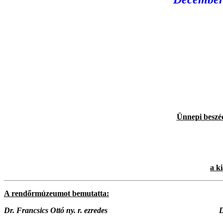
Ünnepi beszé
a ki
A rendőrmúzeumot bemutatta:
Dr. Francsics Ottó ny. r. ezredes
Dr. Gulyás István