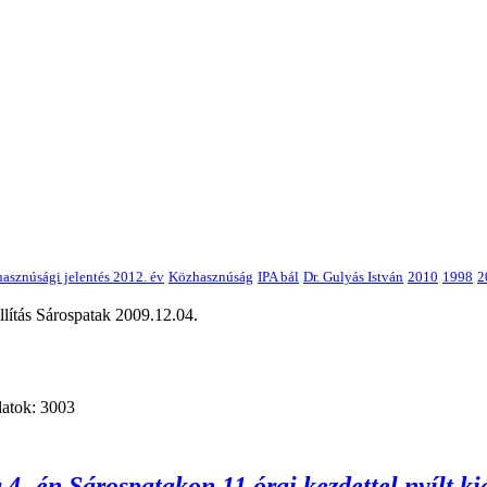
asznúsági jelentés 2012. év
Közhasznúság
IPA bál
Dr. Gulyás István
2010
1998
2
lítás Sárospatak 2009.12.04.
álatok: 3003
.-én Sárospatakon 11 órai kezdettel nyílt ki