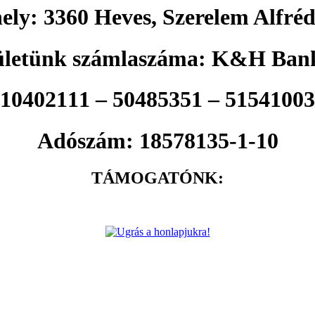
ely: 3360 Heves, Szerelem Alfréd
ületünk számlaszáma: K&H Bank
10402111 – 50485351 – 51541003
Adószám: 18578135-1-10
TÁMOGATÓNK: