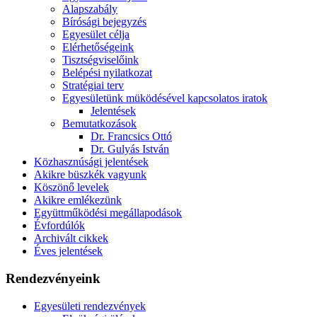
Alapszabály
Bírósági bejegyzés
Egyesület célja
Elérhetőségeink
Tisztségviselőink
Belépési nyilatkozat
Stratégiai terv
Egyesületünk müködésével kapcsolatos iratok
Jelentések
Bemutatkozások
Dr. Francsics Ottó
Dr. Gulyás István
Közhasznúsági jelentések
Akikre büszkék vagyunk
Köszönő levelek
Akikre emlékezünk
Együttműködési megállapodások
Évfordúlók
Archivált cikkek
Éves jelentések
Rendezvényeink
Egyesületi rendezvények