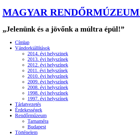
MAGYAR RENDŐRMÚZEUM B
„Jelenünk és a jövőnk a múltra épül!”
Címlap
Vándorkiállítások
2014. évi helyszinek
2013. évi helyszínek
2012. évi helyszínek
2011. évi helyszínek
2010. évi helyszínek
2009. évi helyszínek
2008. évi helyszínek
1998. évi helyszínek
1997. évi helyszínek
Tárlatvezetés
Érdekességek
Rendőrmúzeum
Tarnaméra
Budapest
Történelem