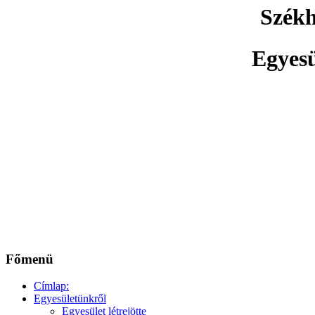
Székh
Egyes
Főmenü
Címlap:
Egyesületünkről
Egyesület létrejötte