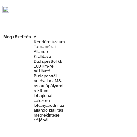
Megközelítés:
A
Rendőrmúzeum
Tarnamérai
Állandó
Kiállítása
Budapesttől kb.
100 km-re
található.
Budapesttől
autóval az M3-
as autópályáról
a 89-es
lehajtónál
célszerű
lekanyarodni az
állandó kiállítás
megtekintése
céljából.