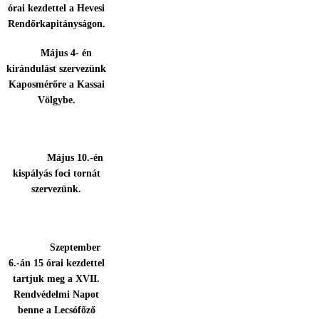
órai kezdettel a Hevesi
Rendőrkapitányságon.
Május 4- én
kirándulást szervezünk
Kaposmérőre a Kassai
Völgybe.
Május 10.-én
kispályás foci tornát
szervezünk.
Szeptember
6.-án 15 órai kezdettel
tartjuk meg a XVII.
Rendvédelmi Napot
benne a Lecsófőző