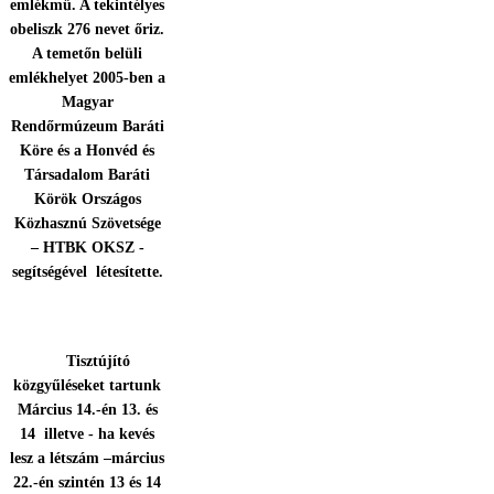
emlékmű. A tekintélyes
obeliszk 276 nevet őriz.
A temetőn belüli
emlékhelyet 2005-ben a
Magyar
Rendőrmúzeum Baráti
Köre és a Honvéd és
Társadalom Baráti
Körök Országos
Közhasznú Szövetsége
– HTBK OKSZ -
segítségével létesítette.
Tisztújító
közgyűléseket tartunk
Március 14.-én 13. és
14 illetve - ha kevés
lesz a létszám –március
22.-én szintén 13 és 14