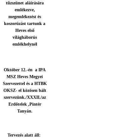
tűzszünet aláírására
emlékezve,
megemlékezést és
koszorúzást tartunk a
Heves első
világháborús
emlékhelynél
Október 12.-én a IPA
MSZ Heves Megyei
Szervezettel és a HTBK
OKSZ- el közösen bált
szervezünk./XXXII./az
Erdőtelek ,Pintér
Tanyán.
Tervezés alatt áll: