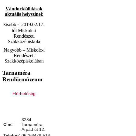
Vándorkiállítások
aktuális helyszinei:
2019.02.17-
Kisebb -
től Miskolc-i
Rendészeti
Szakközépiskola
Nagyobb – Miskolc-i
Rendészeti
Szakközépiskolában
Tarnaméra
Rendőrmúzeum
Elérhetőség
3284
Cím:
Tarnaméra,
Árpád út 12.
Telefon:
06-36/479-514;