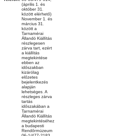
(április 1. és
október 31.
között elérhető)
November 1. és
március 31.
között a
Tarnamérai
Állandó Kiállítás
részlegesen
zárva tart, ezért
a kiállítás
megtekintése
ebben az
időszakban
kizárólag
előzetes
bejelentkezés
alapján
lehetséges. A
részleges zárva
tartás
időszakában a
Tarnamérai
Állandó Kiállítás
megtekintéséhez
a budapesti
Rendőrmúzeum
06-1/477-2183