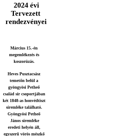
2024 évi
Tervezett
rendezvényei
Március 15.-én
megemlékezés és
koszorúzás.
Heves Pusztacsász
temetőn belül a
gyöngyösi Petheő
család sír csoportjában
két 1848-as honvédtiszt
síremléke található.
Gyöngyösi Petheő
János síremléke
eredeti helyén áll,
egyszerű vörös mészkő