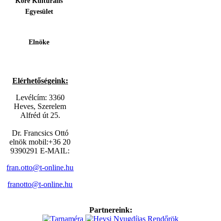
Köre Kulturális
Egyesület
Elnöke
Elérhetőségeink:
Levélcím: 3360
Heves, Szerelem
Alfréd út 25.
Dr. Francsics Ottó
elnök mobil:+36 20
9390291 E-MAIL:
fran.otto@t-online.hu
franotto@t-online.hu
Partnereink: