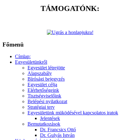
TÁMOGATÓNK:
Főmenü
Címlap:
Egyesületünkről
Egyesület létrejötte
Alapszabály
Bírósági bejegyzés
Egyesület célja
Elérhetőségeink
Tisztségviselőink
Belépési nyilatkozat
Stratégiai terv
Egyesületünk müködésével kapcsolatos iratok
Jelentések
Bemutatkozások
Dr. Francsics Ottó
Dr. Gulyás István