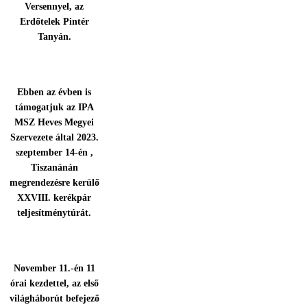
Versennyel, az
Erdőtelek Pintér
Tanyán.
Ebben az évben is
támogatjuk az IPA
MSZ Heves Megyei
Szervezete által 2023.
szeptember 14-én ,
Tiszanánán
megrendezésre kerülő
XXVIII. kerékpár
teljesítménytúrát.
November 11.-én 11
órai kezdettel, az első
világháborút befejező