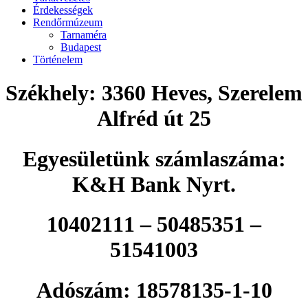
Érdekességek
Rendőrmúzeum
Tarnaméra
Budapest
Történelem
Székhely: 3360 Heves, Szerelem
Alfréd út 25
Egyesületünk számlaszáma:
K&H Bank Nyrt.
10402111 – 50485351 –
51541003
Adószám: 18578135-1-10