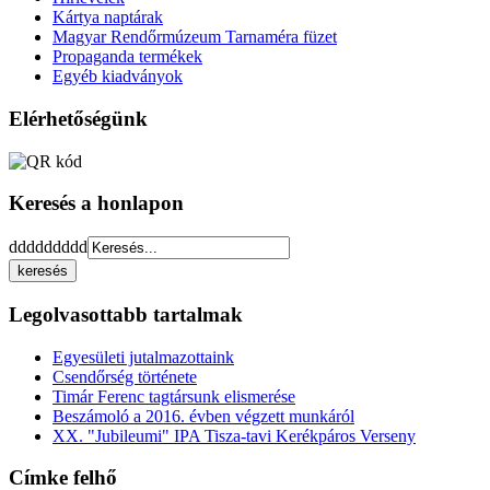
Kártya naptárak
Magyar Rendőrmúzeum Tarnaméra füzet
Propaganda termékek
Egyéb kiadványok
Elérhetőségünk
Keresés a honlapon
ddddddddd
Legolvasottabb tartalmak
Egyesületi jutalmazottaink
Csendőrség története
Timár Ferenc tagtársunk elismerése
Beszámoló a 2016. évben végzett munkáról
XX. "Jubileumi" IPA Tisza-tavi Kerékpáros Verseny
Címke felhő