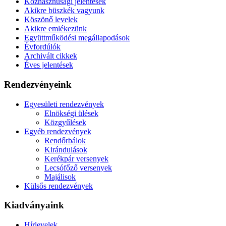
Közhasznúsági jelentések
Akikre büszkék vagyunk
Köszönő levelek
Akikre emlékezünk
Együttműködési megállapodások
Évfordúlók
Archivált cikkek
Éves jelentések
Rendezvényeink
Egyesületi rendezvények
Elnökségi ülések
Közgyűlések
Egyéb rendezvények
Rendőrbálok
Kirándulások
Kerékpár versenyek
Lecsófőző versenyek
Majálisok
Külsős rendezvények
Kiadványaink
Hírlevelek