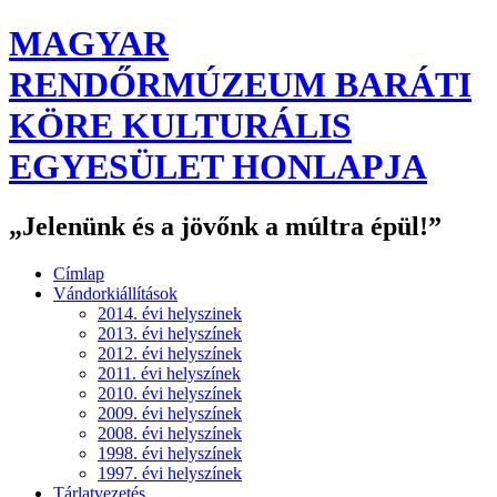
MAGYAR
RENDŐRMÚZEUM BARÁTI
KÖRE KULTURÁLIS
EGYESÜLET HONLAPJA
„Jelenünk és a jövőnk a múltra épül!”
Címlap
Vándorkiállítások
2014. évi helyszinek
2013. évi helyszínek
2012. évi helyszínek
2011. évi helyszínek
2010. évi helyszínek
2009. évi helyszínek
2008. évi helyszínek
1998. évi helyszínek
1997. évi helyszínek
Tárlatvezetés