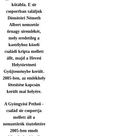
kőtábla. E sír
csoportban találjuk
Dömötöri Németh
Albert nemzetőr
őrnagy síremlékét,
mely eredetileg a
kastélyhoz közeli
családi kripta mellett
állt, majd a Hevesi
Helytörténeti
Gyűjteménybe került.
2005-ben, az emlékhely
létesítése kapcsán
került mai helyére.
A Gyöngyösi Petheő -
család sír csoportja
mellett áll a
nemzetőrök tiszteletére
2005-ben emelt