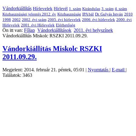
Vándorkiállítás
Hírlevelek
Hírlevél
1. szám
Kirándulas
3. szám
4. szám
Közhasznúsági jelentés 2012. év
Közhasznúság
IPA bál
Dr. Gulyás István
2010
1998
2002
2002. évi szám
2005. évi hírlevelek
2006. évi hírlevelek
2000. évi
Hírlevelek
2001. évi Hírlevelek
Elérhetőség
Ön itt van:
Főlap
Vándorkiállítások
2011. évi helyszínek
Vándorkiállítás Miskolc RSZKI 2011.09.29.
Vándorkiállítás Miskolc RSZKI
2011.09.29.
Megjelent: 2014. február 21. péntek, 05:01
|
Nyomtatás
|
E-mail
|
Találatok: 3463