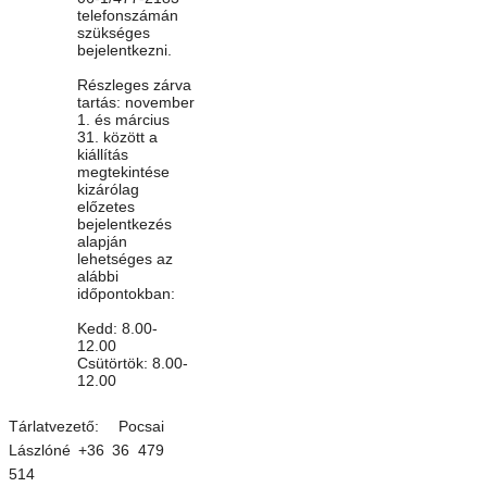
telefonszámán
szükséges
bejelentkezni.
Részleges zárva
tartás: november
1. és március
31. között a
kiállítás
megtekintése
kizárólag
előzetes
bejelentkezés
alapján
lehetséges az
alábbi
időpontokban:
Kedd: 8.00-
12.00
Csütörtök: 8.00-
12.00
Tárlatvezető: Pocsai
Lászlóné +36 36 479
514